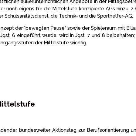
zlichen außerunterrichtlichen Angebote in der Mittagsbetre
er noch eigens für die Mittelstufe konzipierte AGs hinzu, z
r Schulsanitätsdienst, die Technik- und die Sporthelfer-AG.
s Konzept der “bewegten Pause” sowie der Spieleraum mit Bill
Jgst. 6 eingeführt wurde, wird in Jgst. 7 und 8 beibehalten;
hrgangsstufen der Mittelstufe wichtig.
ittelstufe
ttfindender, bundesweiter Aktionstag zur Berufsorientieru