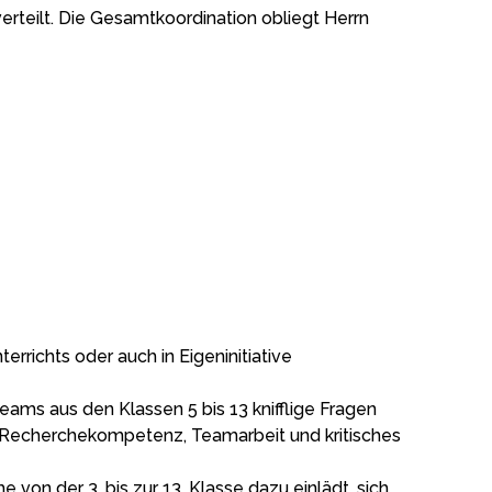
rteilt. Die Gesamtkoordination obliegt Herrn
richts oder auch in Eigeninitiative
eams aus den Klassen 5 bis 13 knifflige Fragen
es, Recherchekompetenz, Teamarbeit und kritisches
von der 3. bis zur 13. Klasse dazu einlädt, sich