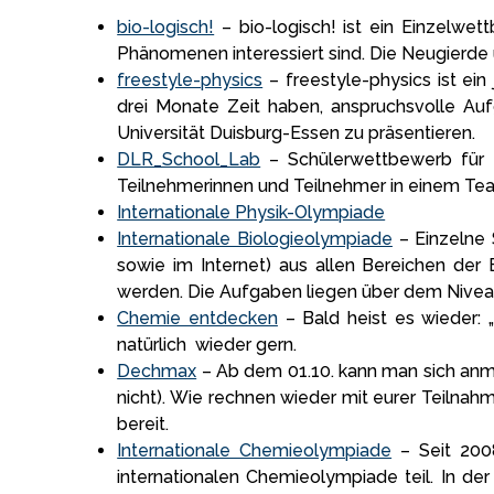
bio-logisch!
– bio-logisch! ist ein Einzelwet
Phänomenen interessiert sind. Die Neugierde 
freestyle-physics
– freestyle-physics ist ein
drei Monate Zeit haben, anspruchsvolle Au
Universität Duisburg-Essen zu präsentieren.
DLR_School_Lab
– Schülerwettbewerb für S
Teilnehmerinnen und Teilnehmer in einem Tea
Internationale Physik-Olympiade
Internationale Biologieolympiade
– Einzelne 
sowie im Internet) aus allen Bereichen der 
werden. Die Aufgaben liegen über dem Niveau
Chemie entdecken
– Bald heist es wieder: 
natürlich wieder gern.
Dechmax
– Ab dem 01.10. kann man sich anm
nicht). Wie rechnen wieder mit eurer Teilnah
bereit.
Internationale Chemieolympiade
– Seit 200
internationalen Chemieolympiade teil. In de