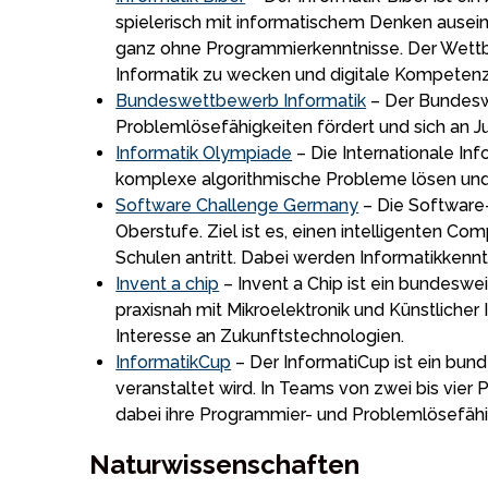
spielerisch mit informatischem Denken ausein
ganz ohne Programmierkenntnisse. Der Wettbewe
Informatik zu wecken und digitale Kompetenze
Bundes­wettbewerb Informatik
– Der Bundeswe
Problemlösefähigkeiten fördert und sich an Jug
Informatik Olympiade
– Die Internationale In
komplexe algorithmische Probleme lösen und 
Software Challenge Germany
– Die Software
Oberstufe. Ziel ist es, einen intelligenten C
Schulen antritt. Dabei werden Informatikkennt
Invent a chip
– Invent a Chip ist ein bundeswe
praxisnah mit Mikroelektronik und Künstlicher
Interesse an Zukunftstechnologien.
InformatikCup
– Der InformatiCup ist ein bund
veranstaltet wird. In Teams von zwei bis vi
dabei ihre Programmier- und Problemlösefähig
Naturwissenschaften