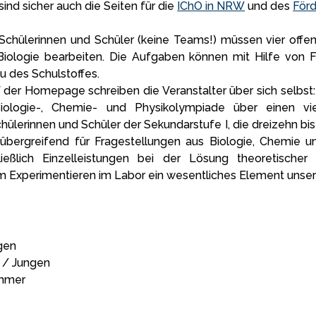
ind sicher auch die Seiten für die
IChO in NRW
und des
Förd
Schülerinnen und Schüler (keine Teams!) müssen vier offe
Biologie bearbeiten. Die Aufgaben können mit Hilfe von Fa
 des Schulstoffes.
 der Homepage schreiben die Veranstalter über sich selbs
logie-, Chemie- und Physikolympiade über einen vier
hülerinnen und Schüler der Sekundarstufe I, die dreizehn bi
rübergreifend für Fragestellungen aus Biologie, Chemie u
ießlich Einzelleistungen bei der Lösung theoretische
m Experimentieren im Labor ein wesentliches Element unse
gen
 / Jungen
immer