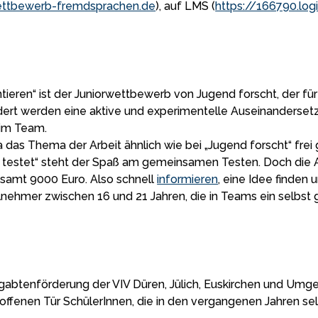
ettbewerb-fremdsprachen.de
), auf LMS (
https://166790.lo
tieren“ ist der Juniorwettbewerb von Jugend forscht, der fü
ördert werden eine aktive und experimentelle Auseinanders
 im Team.
da das Thema der Arbeit ähnlich wie bei „Jugend forscht“ fre
 testet“ steht der Spaß am gemeinsamen Testen. Doch die Arb
esamt 9000 Euro. Also schnell
informieren
, eine Idee finden
lnehmer zwischen 16 und 21 Jahren, die in Teams ein selbst
btenförderung der VIV Düren, Jülich, Euskirchen und Umge
ffenen Tür SchülerInnen, die in den vergangenen Jahren se