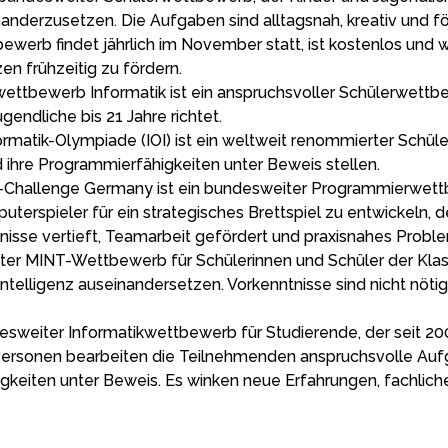
anderzusetzen. Die Aufgaben sind alltagsnah, kreativ und fö
rb findet jährlich im November statt, ist kostenlos und wird
n frühzeitig zu fördern.
ttbewerb Informatik ist ein anspruchsvoller Schülerwettb
endliche bis 21 Jahre richtet.
formatik-Olympiade (IOI) ist ein weltweit renommierter Schü
ihre Programmierfähigkeiten unter Beweis stellen.
-Challenge Germany ist ein bundesweiter Programmierwettb
omputerspieler für ein strategisches Brettspiel zu entwicke
nisse vertieft, Teamarbeit gefördert und praxisnahes Problem
iter MINT-Wettbewerb für Schülerinnen und Schüler der Klasse
 Intelligenz auseinandersetzen. Vorkenntnisse sind nicht nöti
esweiter Informatikwettbewerb für Studierende, der seit 20
er Personen bearbeiten die Teilnehmenden anspruchsvolle Au
keiten unter Beweis. Es winken neue Erfahrungen, fachliche