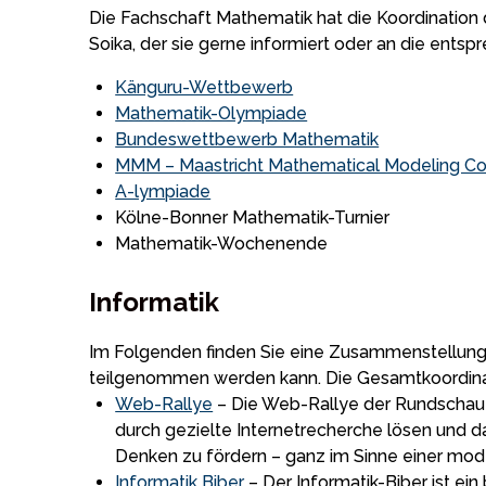
Die Fachschaft Mathematik hat die Koordination 
Soika, der sie gerne informiert oder an die ents
Känguru-Wettbewerb
Mathematik-Olympiade
Bundes­wettbewerb Mathematik
MMM – Maastricht Mathematical Modeling Co
A-lympiade
Kölne-Bonner Mathematik-Turnier
Mathematik-Wochenende
Informatik
Im Folgenden finden Sie eine Zusammenstellung a
teilgenommen werden kann. Die Gesamtkoordina
Web-Rallye
– Die Web-Rallye der Rundschau is
durch gezielte Internetrecherche lösen und d
Denken zu fördern – ganz im Sinne einer mo
Informatik Biber
– Der Informatik-Biber ist ei