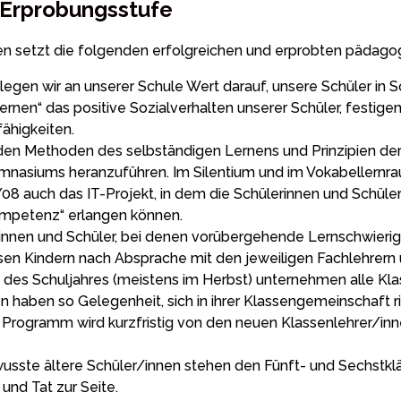
 Erprobungsstufe
 setzt die folgenden erfolgreichen und erprobten pädagog
egen wir an unserer Schule Wert darauf, unsere Schüler in 
 Lernen“ das positive Sozialverhalten unserer Schüler, festi
ähigkeiten.
en Methoden des selbständigen Lernens und Prinzipien der
ymnasiums heranzuführen. Im Silentium und im Vokabellern
08 auch das IT-Projekt, in dem die Schülerinnen und Schül
kompetenz“ erlangen können.
rinnen und Schüler, bei denen vorübergehende Lernschwierig
en Kindern nach Absprache mit den jeweiligen Fachlehrern 
 des Schuljahres (meistens im Herbst) unternehmen alle Kla
en haben so Gelegenheit, sich in ihrer Klassengemeinschaft r
 Programm wird kurzfristig von den neuen Klassenlehrer/inn
sste ältere Schüler/innen stehen den Fünft- und Sechstkl
und Tat zur Seite.