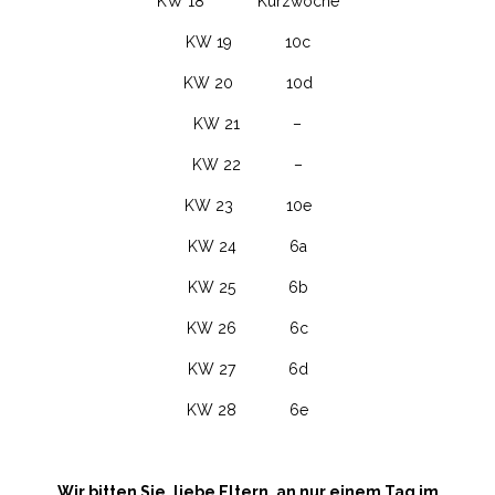
KW 18 Kurzwoche
KW 19 10c
KW 20 10d
KW 21 –
KW 22 –
KW 23 10e
KW 24 6a
KW 25 6b
KW 26 6c
KW 27 6d
KW 28 6e
Wir bitten Sie, liebe Eltern, an
nur einem Tag
im