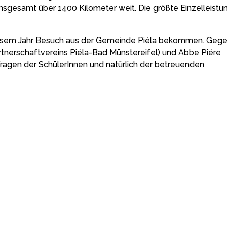
nsgesamt über 1400 Kilometer weit. Die größte Einzelleistu
diesem Jahr Besuch aus der Gemeinde Piéla bekommen. Geg
rtnerschaftvereins Piéla-Bad Münstereifel) und Abbe Piére
Fragen der SchülerInnen und natürlich der betreuenden