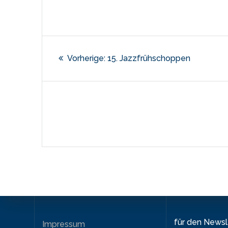
Beitragsnaviga
Vorheriger
Vorherige:
15. Jazzfrühschoppen
Beitrag:
für den News
Impressum