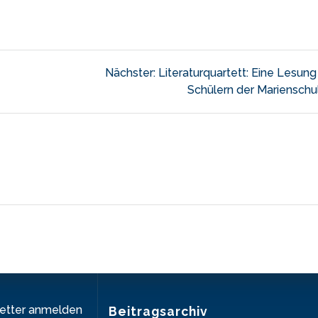
tion
Nächster
Nächster:
Literaturquartett: Eine Lesun
Beitrag:
Schülern der Marienschu
letter anmelden
Beitragsarchiv