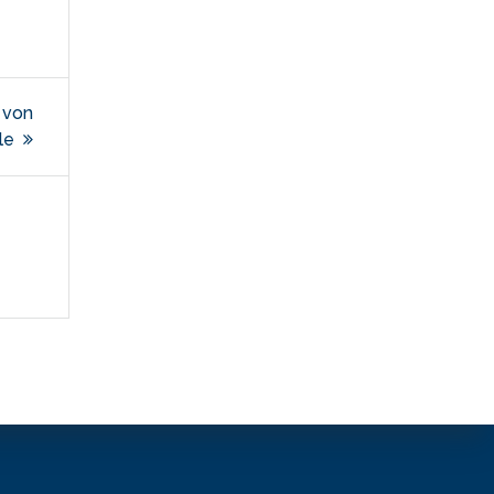
g von
le