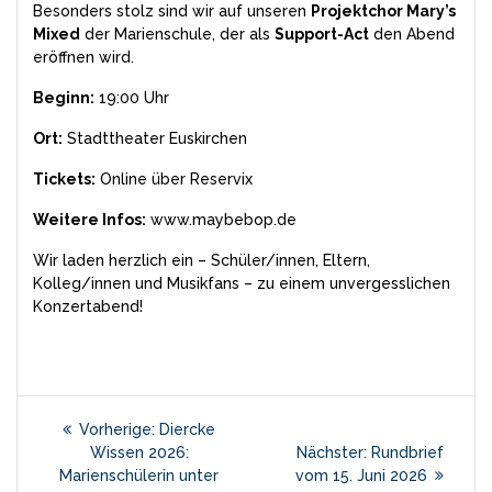
Besonders stolz sind wir auf unseren
Projektchor Mary’s
Mixed
der Marienschule, der als
Support-Act
den Abend
eröffnen wird.
Beginn:
19:00 Uhr
Ort:
Stadttheater Euskirchen
Tickets:
Online über
Reservix
Weitere Infos:
www.maybebop.de
Wir laden herzlich ein – Schüler/innen, Eltern,
Kolleg/innen und Musikfans – zu einem unvergesslichen
Konzertabend!
Beitragsnavigation
Vorheriger
Vorherige:
Diercke
Beitrag:
Nächster
Wissen 2026:
Nächster:
Rundbrief
Beitrag:
Marienschülerin unter
vom 15. Juni 2026