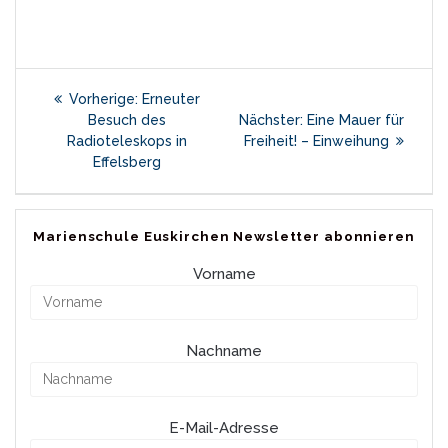
Beitragsnavigation
Vorheriger
Vorherige:
Erneuter
Beitrag:
Nächster
Besuch des
Nächster:
Eine Mauer für
Beitrag:
Radioteleskops in
Freiheit! – Einweihung
Effelsberg
Marienschule Euskirchen Newsletter abonnieren
Vorname
Nachname
E-Mail-Adresse