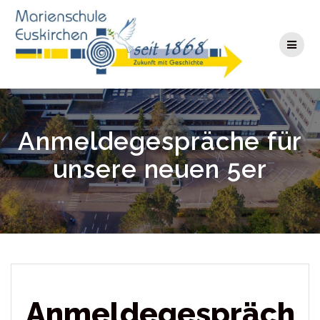
Zum
Inhalt
springen
Anmeldegespräche für
unsere neuen 5er
Anmeldegespräch