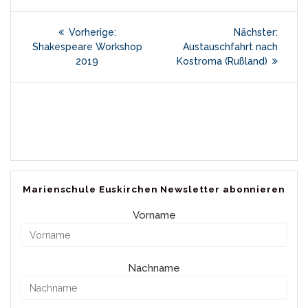
Beitragsnavigation
Vorheriger
Nächs
Vorherige:
Nächster:
Beitrag:
Beitra
Shakespeare Workshop
Austauschfahrt nach
2019
Kostroma (Rußland)
Marienschule Euskirchen Newsletter abonnieren
Vorname
Nachname