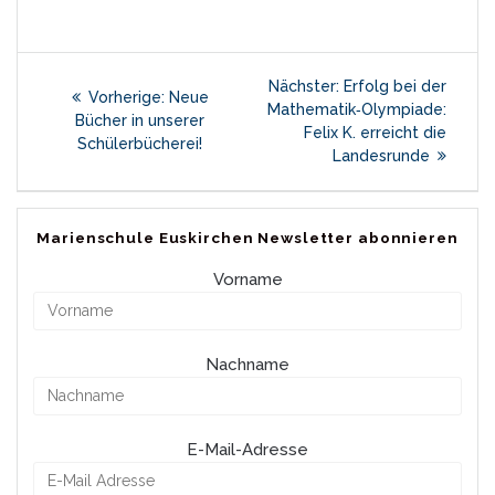
Beitragsnavigation
Nächster
Nächster:
Erfolg bei der
Vorheriger
Vorherige:
Neue
Beitrag:
Mathematik‑Olympiade:
Beitrag:
Bücher in unserer
Felix K. erreicht die
Schülerbücherei!
Landesrunde
Marienschule Euskirchen Newsletter abonnieren
Vorname
Nachname
E-Mail-Adresse