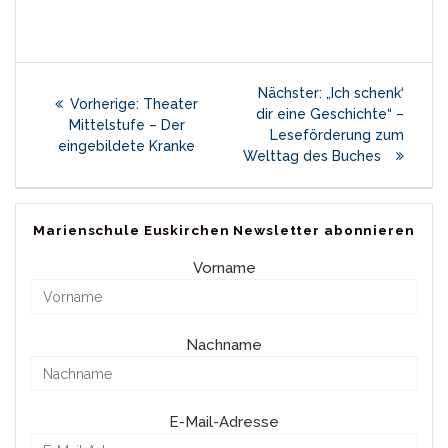
Beitragsnavigation
Nächster
Nächster:
„Ich schenk‘
Vorheriger
Vorherige:
Theater
Beitrag:
dir eine Geschichte“ –
Beitrag:
Mittelstufe – Der
Leseförderung zum
eingebildete Kranke
Welttag des Buches
Marienschule Euskirchen Newsletter abonnieren
Vorname
Nachname
E-Mail-Adresse