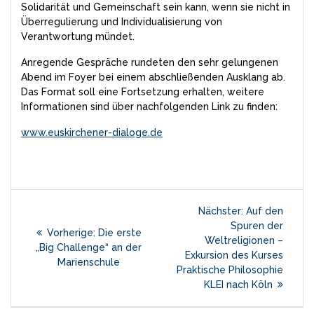
Solidarität und Gemeinschaft sein kann, wenn sie nicht in
Überregulierung und Individualisierung von
Verantwortung mündet.
Anregende Gespräche rundeten den sehr gelungenen
Abend im Foyer bei einem abschließenden Ausklang ab.
Das Format soll eine Fortsetzung erhalten, weitere
Informationen sind über nachfolgenden Link zu finden:
www.euskirchener-dialoge.de
Beitragsnavigation
Nächster
Nächster:
Auf den
Beitrag:
Spuren der
Vorheriger
Vorherige:
Die erste
Weltreligionen –
Beitrag:
„Big Challenge“ an der
Exkursion des Kurses
Marienschule
Praktische Philosophie
KLEI nach Köln