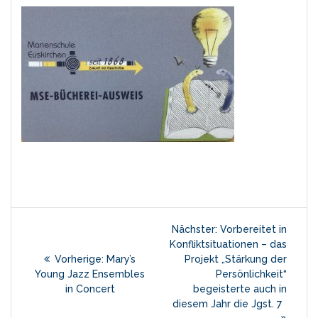
Beitragsnavigation
Nächster
Nächster:
Vorbereitet in
Beitrag:
Konfliktsituationen – das
Vorheriger
Vorherige:
Mary’s
Projekt „Stärkung der
Beitrag:
Young Jazz Ensembles
Persönlichkeit“
in Concert
begeisterte auch in
diesem Jahr die Jgst. 7