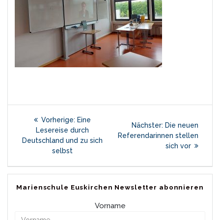
Beitragsnavigation
Vorheriger
Vorherige:
Eine
Nächster
Nächster:
Die neuen
Beitrag:
Lesereise durch
Beitrag:
Referendarinnen stellen
Deutschland und zu sich
sich vor
selbst
Marienschule Euskirchen Newsletter abonnieren
Vorname