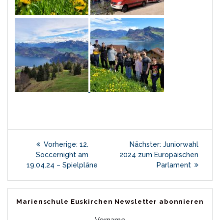
Beitragsnavigation
Vorheriger
Nächster
Vorherige:
12.
Nächster:
Juniorwahl
Beitrag:
Beitrag:
Soccernight am
2024 zum Europäischen
19.04.24 – Spielpläne
Parlament
Marienschule Euskirchen Newsletter abonnieren