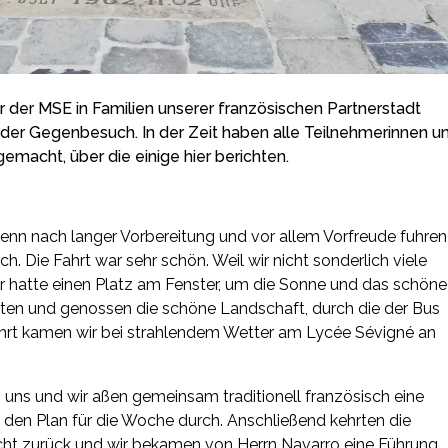
 der MSE in Familien unserer französischen Partnerstadt
e der Gegenbesuch. In der Zeit haben alle Teilnehmerinnen u
macht, über die einige hier berichten.
denn nach langer Vorbereitung und vor allem Vorfreude fuhren
h. Die Fahrt war sehr schön. Weil wir nicht sonderlich viele
der hatte einen Platz am Fenster, um die Sonne und das schöne
chten und genossen die schöne Landschaft, durch die der Bus
ahrt kamen wir bei strahlendem Wetter am Lycée Sévigné an
uns und wir aßen gemeinsam traditionell französisch eine
 den Plan für die Woche durch. Anschließend kehrten die
richt zurück und wir bekamen von Herrn Navarro eine Führung