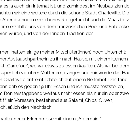
a es ja auch ein Internat ist, und zumindest im Neubau ziemli
ten wir eine weitere durch die schöne Stadt Charleville. Di
e Abendsonne in ein schönes Rot getaucht und die Maas flos
Navarro erzählte uns von dem französischen Poet und Entdecke
oren wurde, und von der langen Tradition des
en, hatten einige meiner Mitschüler(innen) noch Unterricht;
einer Austauschpartnerin zu ihr nach Hause, mit einem kleinem
 „Carrefour”, wo wir etwas zu essen kauften. Als wir bei de
super lieb von ihrer Mutter empfangen und mir wurde das Ha
Charleville entfernt, lebte ich auf einem Reiterhof. Das fand
 Dann gab es gegen 19 Uhr Essen und ich musste feststellen,
 Donnerstagabend weitaus mehr essen als nur ein oder zwe
if“, ein Voressen, bestehend aus Salami, Chips, Oliven,
chließlich den Nachtisch.
 voller neuer Erkenntnisse mit einem „À demain!“