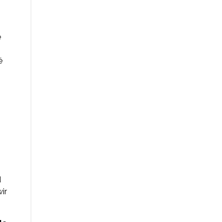
s
e
é
d
ir