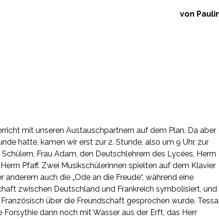
von Pauli
erricht mit unseren Austauschpartnern auf dem Plan. Da aber
unde hatte, kamen wir erst zur 2. Stunde, also um 9 Uhr, zur
n Schülern, Frau Adam, den Deutschlehrern des Lycées, Herrn
errn Pfaff. Zwei Musikschülerinnen spielten auf dem Klavier
er anderem auch die „Ode an die Freude“, während eine
chaft zwischen Deutschland und Frankreich symbolisiert, und
Französisch über die Freundschaft gesprochen wurde. Tessa
 Forsythie dann noch mit Wasser aus der Erft, das Herr