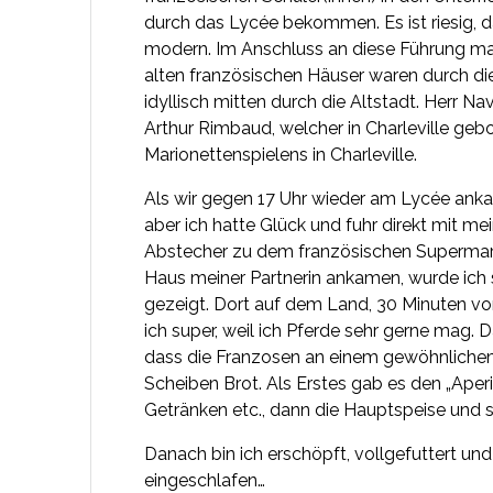
durch das Lycée bekommen. Es ist riesig, d
modern. Im Anschluss an diese Führung mach
alten französischen Häuser waren durch di
idyllisch mitten durch die Altstadt. Herr 
Arthur Rimbaud, welcher in Charleville geb
Marionettenspielens in Charleville.
Als wir gegen 17 Uhr wieder am Lycée ankam
aber ich hatte Glück und fuhr direkt mit m
Abstecher zu dem französischen Supermarkt
Haus meiner Partnerin ankamen, wurde ich 
gezeigt. Dort auf dem Land, 30 Minuten von 
ich super, weil ich Pferde sehr gerne mag.
dass die Franzosen an einem gewöhnlichem
Scheiben Brot. Als Erstes gab es den „Aperit
Getränken etc., dann die Hauptspeise und s
Danach bin ich erschöpft, vollgefuttert und
eingeschlafen…