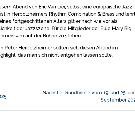
iesem Abend von Eric Van Lier, selbst eine europäische Jazz-
nist in Herbolzheimers Rhythm Combination & Brass und lehr
es fortgeschrittenen Alters gilt er nach wie vor als
chkeit der Jazzszene. Für die Mitglieder der Blue Mary Big
 gemeinsam auf der Bühne zu stehen.
on Peter Herbolzheimer sollten sich diesen Abend im
hlight, das man sich nicht entgehen lassen sollte.
tion
Nächster
Nächster:
Rundbriefe vom 19. und 25. und
025
Beitrag:
September 20