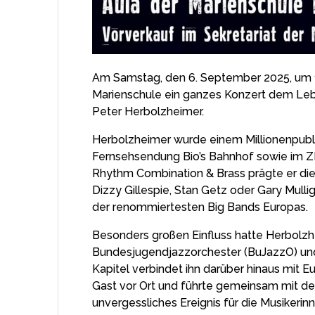
Am Samstag, den 6. September 2025, um 1
Marienschule ein ganzes Konzert dem Le
Peter Herbolzheimer.
Herbolzheimer wurde einem Millionenpubli
Fernsehsendung Bio’s Bahnhof sowie im ZD
Rhythm Combination & Brass prägte er di
Dizzy Gillespie, Stan Getz oder Gary Mulli
der renommiertesten Big Bands Europas.
Besonders großen Einfluss hatte Herbolzhe
Bundesjugendjazzorchester (BuJazzO) und
Kapitel verbindet ihn darüber hinaus mit E
Gast vor Ort und führte gemeinsam mit de
unvergessliches Ereignis für die Musikerin