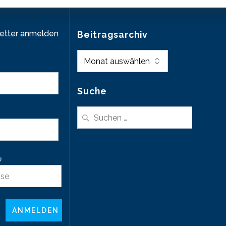
letter anmelden
Beitragsarchiv
Beitragsarchiv
Suche
Suche
nach:
e