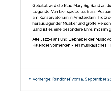
Geleitet wird die Blue Mary Big Band an d
Legende. Van Lier spielte als Bass-Posau
am Konservatorium in Amsterdam. Trotz sein
herausragender Musiker und große Persönli
Band ist es eine besondere Ehre, mit ihm
Alle Jazz-Fans und Liebhaber der Musik v
Kalender vormerken – ein musikalisches Hig
Beitragsnaviga
Vorheriger
Vorherige:
Rundbrief vom 5. September 2
Beitrag: