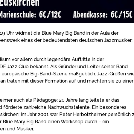
9 Uhr widmet die Blue Mary Big Band in der Aula der
benswerk eines der bedeutendsten deutschen Jazzmusiker:
kum vor allem durch legendäre Auftritte in der
F Jazz Club bekannt. Als Gründer und Leiter seiner Band
e europäische Big-Band-Szene maßgeblich. Jazz-Größen wi
gan traten mit dieser Formation auf und machten sie zu einer
imer auch als Pädagoge: 20 Jahre lang leitete er das
 förderte zahlreiche Nachwuchstalente. Ein besonderes
uskirchen: Im Jahr 2001 war Peter Herbolzheimer persönlich 
r Blue Mary Big Band einen Workshop durch – ein
nen und Musiker.